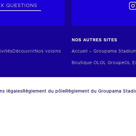
UX QUESTIONS
NOS AUTRES SITES
ivités
Découvrir
Nos voisins
Accueil – Groupama Stadiu
Boutique OL
OL Groupe
OL E
ns légales
Règlement du pôle
Règlement du Groupama Stad