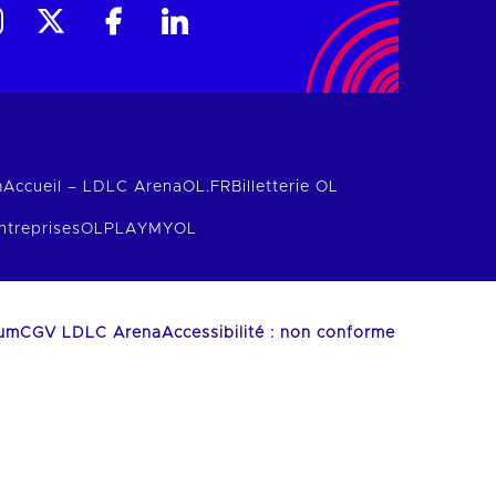
m
Accueil – LDLC Arena
OL.FR
Billetterie OL
ntreprises
OLPLAY
MYOL
ium
CGV LDLC Arena
Accessibilité : non conforme