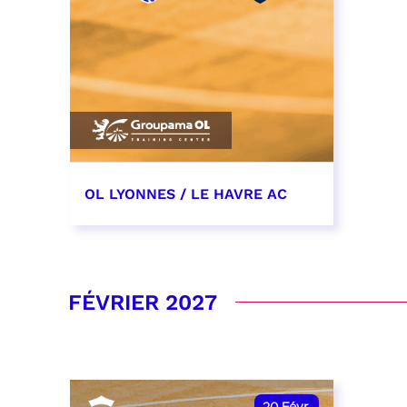
OL LYONNES / LE HAVRE AC
19 décembre 2026
date et heure à confirmer
FÉVRIER 2027
RÉSERVER