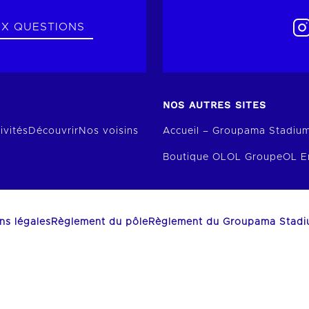
UX QUESTIONS
NOS AUTRES SITES
ivités
Découvrir
Nos voisins
Accueil – Groupama Stadiu
Boutique OL
OL Groupe
OL E
ns légales
Règlement du pôle
Règlement du Groupama Stad