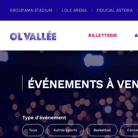
GROUPAMA STADIUM
LDLC ARENA
FIDUCIAL ASTERIA
BILLETTERIE
A
ÉVÉNEMENTS À VEN
Type d'événement
Tous
Autres sports
Basketball
Conce