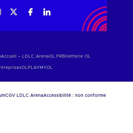
m
Accueil – LDLC Arena
OL.FR
Billetterie OL
ntreprises
OLPLAY
MYOL
ium
CGV LDLC Arena
Accessibilité : non conforme