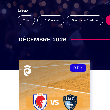
Lieux
Tous
LDLC Arena
Groupama Stadium
DÉCEMBRE 2026
19
Déc.