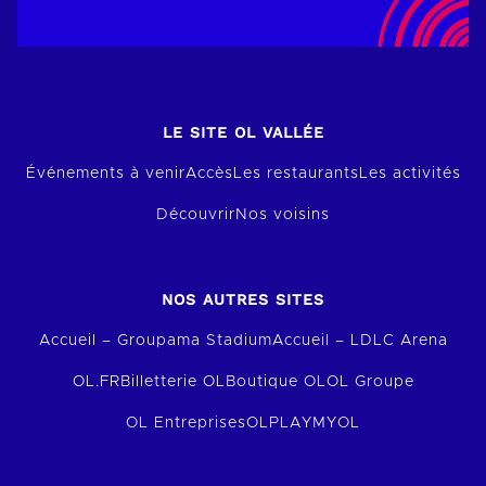
LE SITE OL VALLÉE
Événements à venir
Accès
Les restaurants
Les activités
Découvrir
Nos voisins
NOS AUTRES SITES
Accueil – Groupama Stadium
Accueil – LDLC Arena
OL.FR
Billetterie OL
Boutique OL
OL Groupe
OL Entreprises
OLPLAY
MYOL