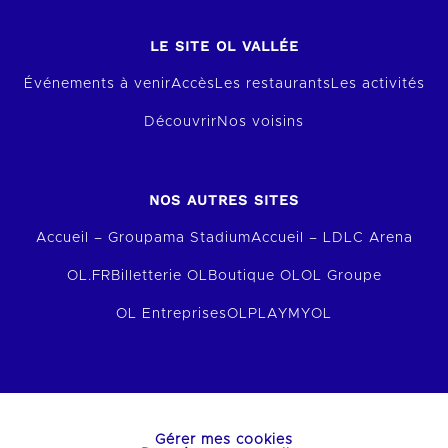
LE SITE OL VALLÉE
Événements à venir
Accès
Les restaurants
Les activités
Découvrir
Nos voisins
NOS AUTRES SITES
Accueil – Groupama Stadium
Accueil – LDLC Arena
OL.FR
Billetterie OL
Boutique OL
OL Groupe
OL Entreprises
OLPLAY
MYOL
Gérer mes cookies