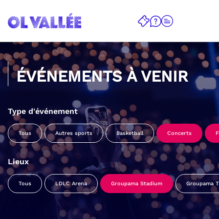
ÉVÉNEMENTS À VENIR
Type d'événement
Tous
Autres sports
Basketball
Concerts
F
Lieux
Tous
LDLC Arena
Groupama Stadium
Groupama Tr