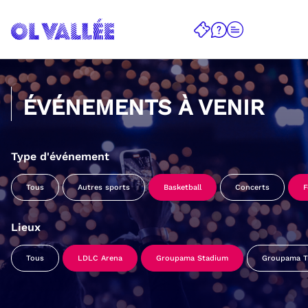
ÉVÉNEMENTS À VENIR
Type d'événement
Tous
Autres sports
Basketball
Concerts
F
Lieux
Tous
LDLC Arena
Groupama Stadium
Groupama Tr