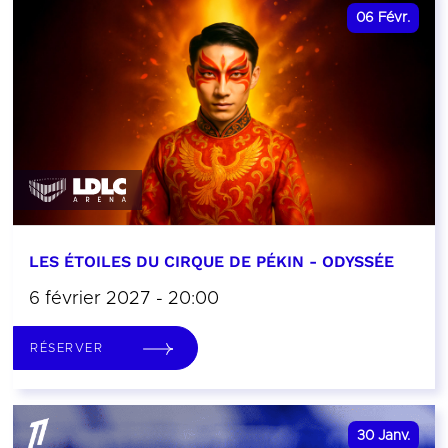
06
Févr.
LES ÉTOILES DU CIRQUE DE PÉKIN - ODYSSÉE
6 février 2027 - 20:00
RÉSERVER
30
Janv.