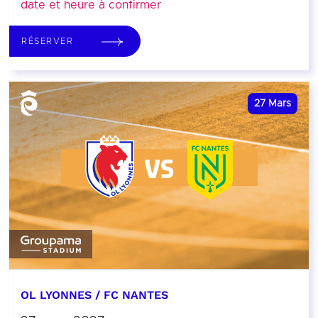
date et heure à confirmer
RÉSERVER
27
Mars
OL LYONNES / FC NANTES