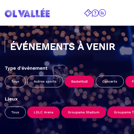
ÉVÉNEMENTS À VENIR
Type d'événement
Tous
Autres sports
Basketball
Concerts
F
Lieux
Tous
LDLC Arena
Groupama Stadium
Groupama Tr