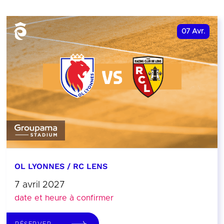
07
Avr.
OL LYONNES / RC LENS
7 avril 2027
date et heure à confirmer
RÉSERVER