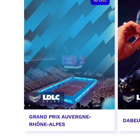
18
Oct.
GRAND PRIX AUVERGNE-
DABEU
RHÔNE-ALPES
18 octobre 2026 - 12:00
31 oct