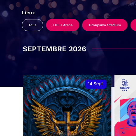
Lieux
Tous
LDLC Arena
Groupama Stadium
SEPTEMBRE 2026
14
Sept.