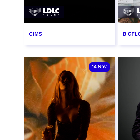
GIMS
BIGFLO
2 et 3 novembre 2026
6 et 
RÉSERVER
RÉSER
14
Nov.