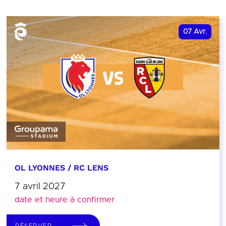
07
Avr.
OL LYONNES / RC LENS
7 avril 2027
date et heure à confirmer
RÉSERVER