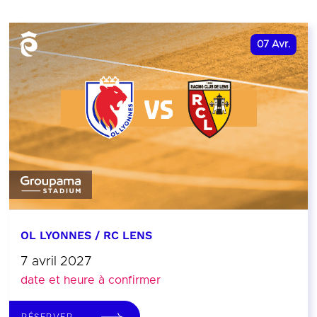
07
Avr.
OL LYONNES / RC LENS
7 avril 2027
date et heure à confirmer
RÉSERVER