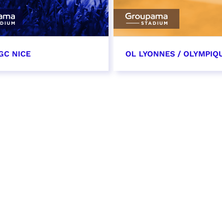
GC NICE
OL LYONNES / OLYMPIQ
tobre 2026
24 octobre 2026
t heure à confirmer
date et heure à confirme
VER
RÉSERVER