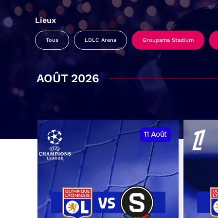
Lieux
Tous
LDLC Arena
Groupama Stadium
AOÛT 2026
11
Août