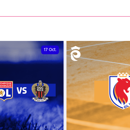
date et heure à confirme
VER
RÉSERVER
17
Oct.