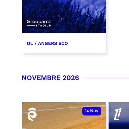
OL / ANGERS SCO
31 octobre 2026
date et heure à confirmer
NOVEMBRE 2026
RÉSERVER
14
Nov.