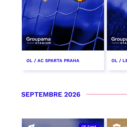
OL / AC SPARTA PRAHA
OL / L
11 août 2026 - 21:00
29 aoû
RÉSERVER
RÉSER
SEPTEMBRE 2026