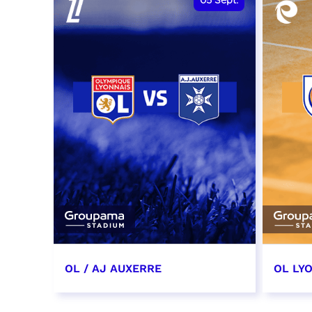
05
Sept.
OL / AJ AUXERRE
OL LYO
5 septembre 2026
12 sep