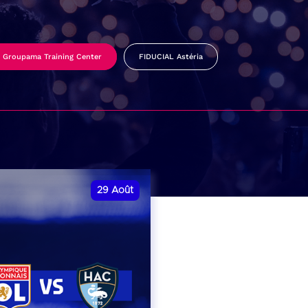
Groupama Training Center
FIDUCIAL Astéria
29
Août