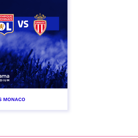
AS MONACO
vembre 2026
t heure à confirmer
VER