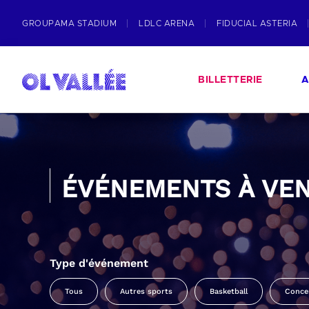
GROUPAMA STADIUM
LDLC ARENA
FIDUCIAL ASTERIA
BILLETTERIE
A
ÉVÉNEMENTS À VEN
Type d'événement
Tous
Autres sports
Basketball
Conce