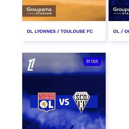
OL LYONNES / TOULOUSE FC
OL / O
3 octobre 2026
17 oc
date et heure à confirmer
date e
31
Oct.
RÉSERVER
RÉSER