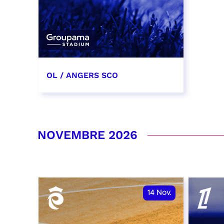
OL / ANGERS SCO
31 octobre 2026
date et heure à confirmer
NOVEMBRE 2026
RÉSERVER
14
Nov.