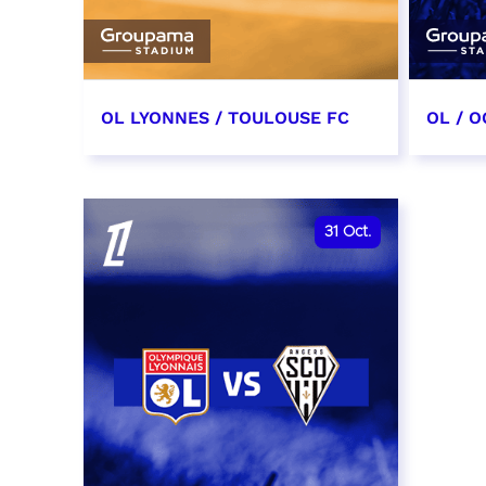
OL LYONNES / TOULOUSE FC
OL / O
3 octobre 2026
17 oc
date et heure à confirmer
date e
31
Oct.
RÉSERVER
RÉSER