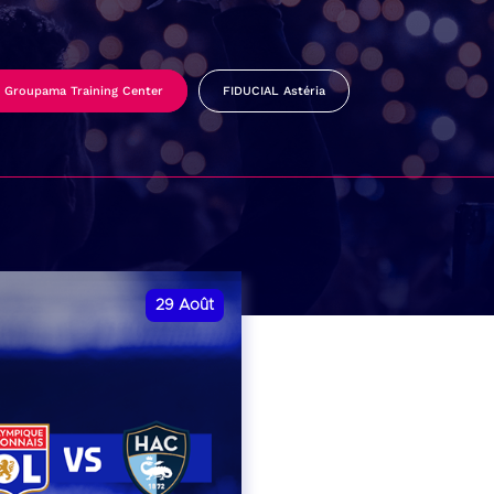
Groupama Training Center
FIDUCIAL Astéria
29
Août