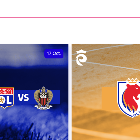
date et heure à confirme
VER
RÉSERVER
17
Oct.