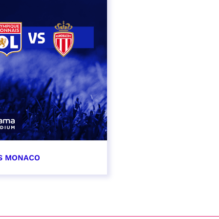
AS MONACO
vembre 2026
t heure à confirmer
VER