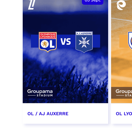
05
Sept.
OL / AJ AUXERRE
OL LYO
5 septembre 2026
12 sep