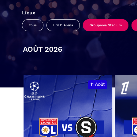
Lieux
Tous
LDLC Arena
Groupama Stadium
AOÛT 2026
11
Août