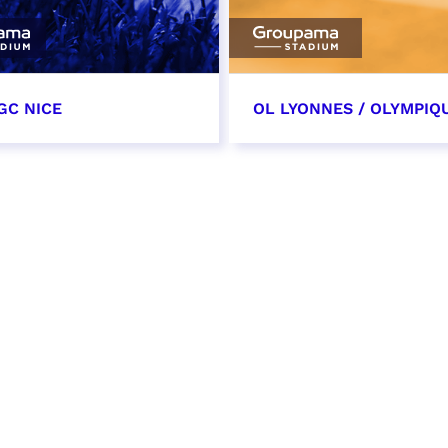
GC NICE
OL LYONNES / OLYMPIQ
tobre 2026
24 octobre 2026
t heure à confirmer
date et heure à confirme
VER
RÉSERVER