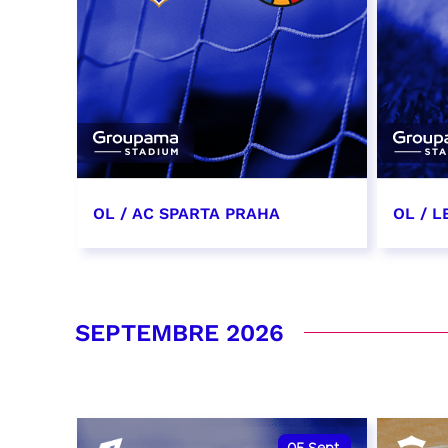
OL / AC SPARTA PRAHA
OL / L
11 août 2026 - 21:00
29 aoû
RÉSERVER
RÉSER
SEPTEMBRE 2026