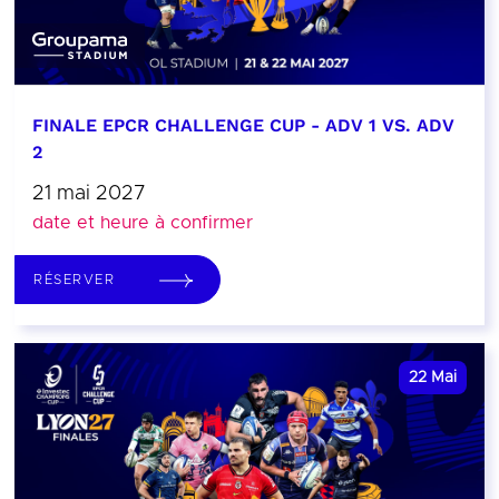
FINALE EPCR CHALLENGE CUP - ADV 1 VS. ADV
2
21 mai 2027
date et heure à confirmer
RÉSERVER
22
Mai