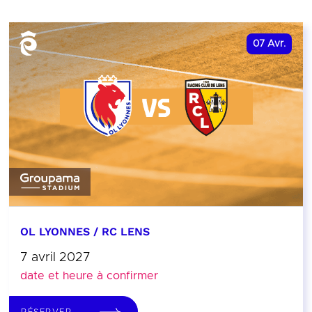
07
Avr.
OL LYONNES / RC LENS
7 avril 2027
date et heure à confirmer
RÉSERVER