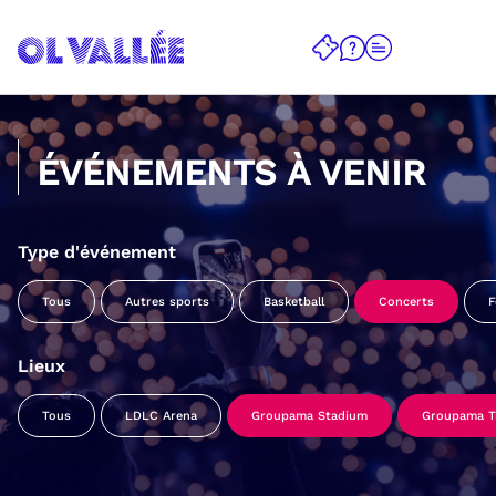
ÉVÉNEMENTS À VENIR
Type d'événement
Tous
Autres sports
Basketball
Concerts
F
Lieux
Tous
LDLC Arena
Groupama Stadium
Groupama Tr