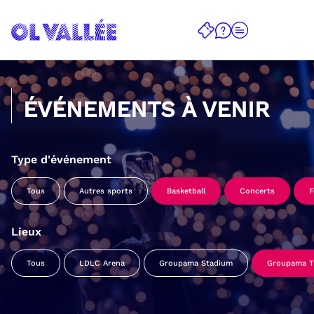
ÉVÉNEMENTS À VENIR
Type d'événement
Tous
Autres sports
Basketball
Concerts
F
Lieux
Tous
LDLC Arena
Groupama Stadium
Groupama Tr