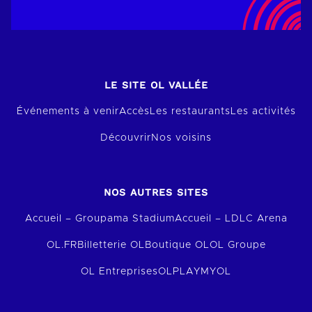
LE SITE OL VALLÉE
Événements à venir
Accès
Les restaurants
Les activités
Découvrir
Nos voisins
NOS AUTRES SITES
Accueil – Groupama Stadium
Accueil – LDLC Arena
OL.FR
Billetterie OL
Boutique OL
OL Groupe
OL Entreprises
OLPLAY
MYOL