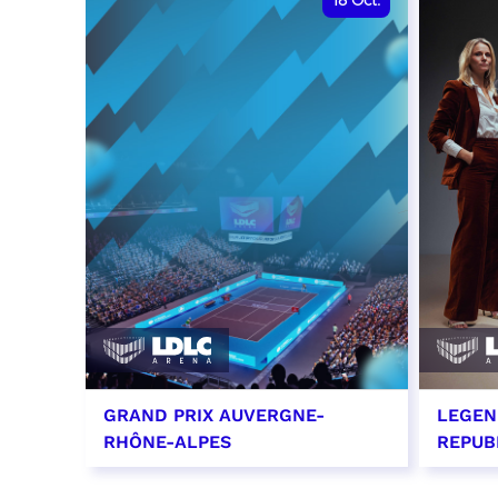
18
Oct.
GRAND PRIX AUVERGNE-
LEGEN
RHÔNE-ALPES
REPUB
18 octobre 2026 - 12:00
29 oc