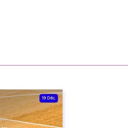
19
Déc.