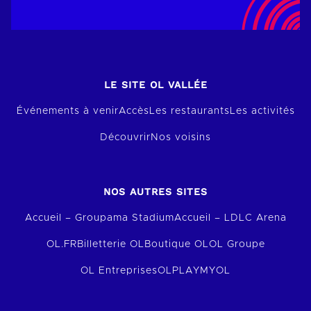
LE SITE OL VALLÉE
Événements à venir
Accès
Les restaurants
Les activités
Découvrir
Nos voisins
NOS AUTRES SITES
Accueil – Groupama Stadium
Accueil – LDLC Arena
OL.FR
Billetterie OL
Boutique OL
OL Groupe
OL Entreprises
OLPLAY
MYOL