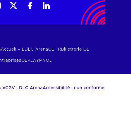
m
Accueil – LDLC Arena
OL.FR
Billetterie OL
ntreprises
OLPLAY
MYOL
ium
CGV LDLC Arena
Accessibilité : non conforme