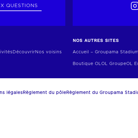
UX QUESTIONS
NOS AUTRES SITES
ivités
Découvrir
Nos voisins
Accueil – Groupama Stadiu
Boutique OL
OL Groupe
OL E
ns légales
Règlement du pôle
Règlement du Groupama Stad