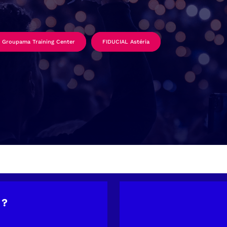
Groupama Training Center
FIDUCIAL Astéria
 ?