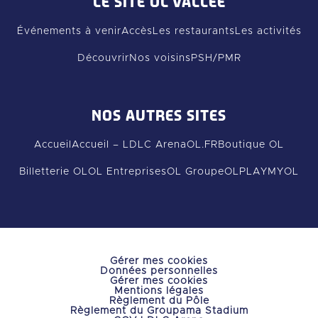
LE SITE OL VALLÉE
Événements à venir
Accès
Les restaurants
Les activités
Découvrir
Nos voisins
PSH/PMR
NOS AUTRES SITES
Accueil
Accueil – LDLC Arena
OL.FR
Boutique OL
Billetterie OL
OL Entreprises
OL Groupe
OLPLAY
MYOL
Gérer mes cookies
Données personnelles
Gérer mes cookies
Mentions légales
Règlement du Pôle
Règlement du Groupama Stadium