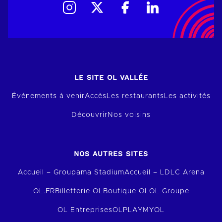
LE SITE OL VALLÉE
Événements à venir
Accès
Les restaurants
Les activités
Découvrir
Nos voisins
NOS AUTRES SITES
Accueil – Groupama Stadium
Accueil – LDLC Arena
OL.FR
Billetterie OL
Boutique OL
OL Groupe
OL Entreprises
OLPLAY
MYOL