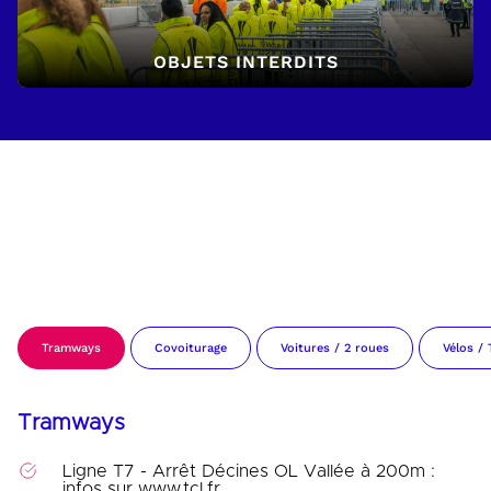
OBJETS INTERDITS
CHOISISSEZ UN MOYEN DE
TRANSPORT POUR VOUS RENDRE
AU STADE :
Tramways
Covoiturage
Voitures / 2 roues
Vélos / 
Tramways
Ligne T7 - Arrêt Décines OL Vallée à 200m :
infos sur www.tcl.fr