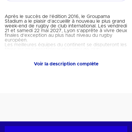
Après le succès de l’édition 2016, le Groupama
Stadium a le plaisir d’accueillir à nouveau le plus grand
week-end de rugby de club international. Les vendredi
21 et samedi 22 mai 2027, Lyon s’apprête à vivre deux
finales d’exception au plus haut niveau du rugby
européen.
Les meilleures équipes du continent se disputeront les
titres les plus prestigieux du rugby de club :
• Vendredi 21 mai : Finale de l’EPCR Challenge Cup
• Samedi 22 mai : Finale de l’Investec Champions Cup
Voir la description complète
La billetterie est ouverte. Retrouvez toutes les
informations sur
EPCRugby.com.