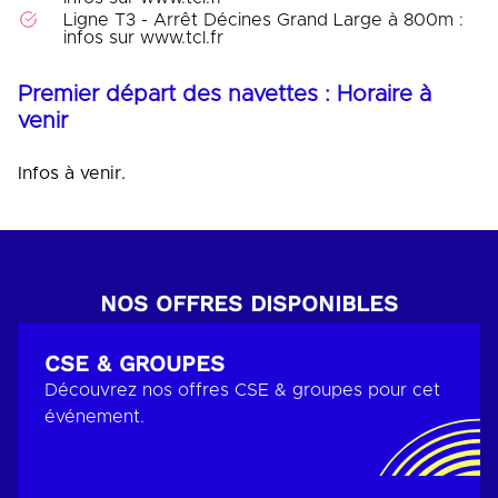
Ligne T3 - Arrêt Décines Grand Large à 800m :
infos sur www.tcl.fr
Premier départ des navettes : Horaire à
venir
Infos à venir.
NOS OFFRES DISPONIBLES
CSE & GROUPES
Découvrez nos offres CSE & groupes pour cet
événement.