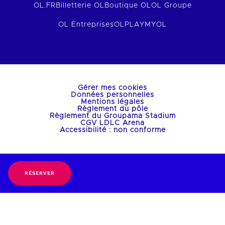
OL.FR
Billetterie OL
Boutique OL
OL Groupe
OL Entreprises
OLPLAY
MYOL
Gérer mes cookies
Données personnelles
Mentions légales
Règlement du pôle
Règlement du Groupama Stadium
CGV LDLC Arena
Accessibilité : non conforme
RÉSERVER