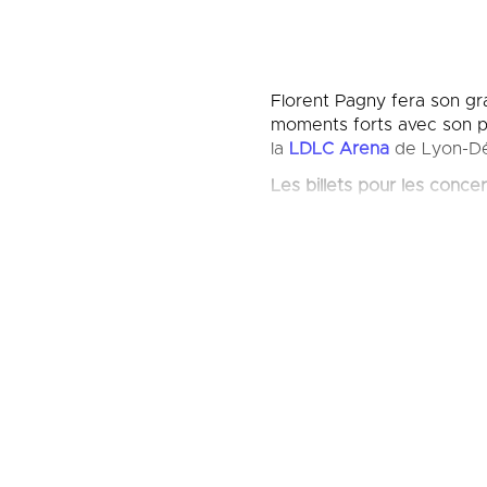
Florent Pagny fera son gr
moments forts avec son pub
la
LDLC Arena
de Lyon-Dé
Les billets pour les concer
Florent Pagny est révélé 
est une nouvelle fois au 
suivront « Réaliste » en 19
marque un tournant dans l
ensuite l’album « Savoir ai