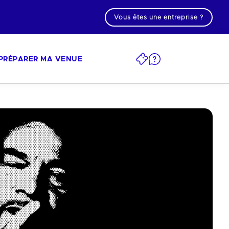
Vous êtes une entreprise ?
PRÉPARER MA VENUE