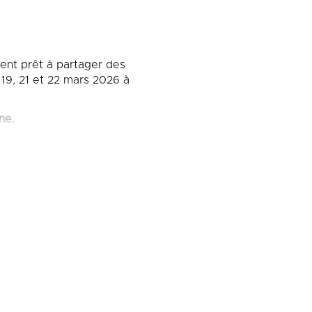
ient prêt à partager des
 19, 21 et 22 mars 2026 à
ne.
mporte quoi ». Le succès
 » en 1990. Deux albums
eux m’essayer », qui
bispo lui composent
leur interprète masculin.