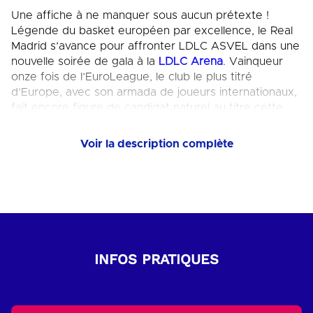
Une affiche à ne manquer sous aucun prétexte !
Légende du basket européen par excellence, le Real
Madrid s’avance pour affronter LDLC ASVEL dans une
nouvelle soirée de gala à la
LDLC Arena
. Vainqueur
onze fois de l’EuroLeague, le club le plus titré
d’Europe, avec son armada de joueurs internationaux,
fait encore figure de candidat naturel au titre cette
saison. Pour Théo Maledon et ses partenaires, le défi
est immense. D’autant plus que LDLC ASVEL n’a plus
Voir la description complète
battu le Real depuis plus de vingt ans, restant sur dix
défaites d’affilée…
Dès à présent, réservez vos billets pour ne pas
manquer cette rencontre !
A PROPOS
INFOS PRATIQUES
Club le plus titré du basket français (21 titres de