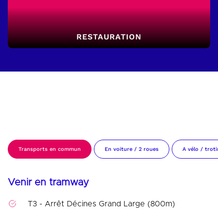
RESTAURATION
COMMENT VENIR À LA LDLC
ARENA
Transports en commun
En voiture / 2 roues
A vélo / troti
Venir en tramway
T3 - Arrêt Décines Grand Large (800m)