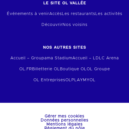
LE SITE OL VALLÉE
Événements à venir
Accès
Les restaurants
Les activités
Découvrir
Nos voisins
NOS AUTRES SITES
Accueil – Groupama Stadium
Accueil – LDLC Arena
OL.FR
Billetterie OL
Boutique OL
OL Groupe
OL Entreprises
OLPLAY
MYOL
Gérer mes cookies
Données personnelles
Mentions légales
Règlement du pôle