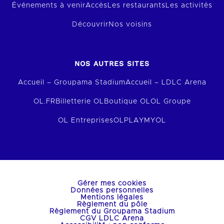
Événements à venir
Accès
Les restaurants
Les activités
Découvrir
Nos voisins
NOS AUTRES SITES
Accueil – Groupama Stadium
Accueil – LDLC Arena
OL.FR
Billetterie OL
Boutique OL
OL Groupe
OL Entreprises
OLPLAY
MYOL
Gérer mes cookies
Données personnelles
Mentions légales
Règlement du pôle
Règlement du Groupama Stadium
CGV LDLC Arena