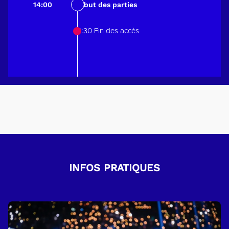
14:00
Début des parties
s’affronteront en duel pour tenter de décrocher les
honneurs individuels.
19:30 Fin des accès
Préparez-vous à une ambiance électrique que seuls
les fans passionnés de Rocket League peuvent offrir !
Pour encore plus de compétition assistez au
Fortnite
Global Championship
Cet évènement est produit par AEG PRESENTS. L-R-
21-2451 / : L-R-21-2452
INFOS PRATIQUES