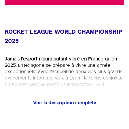
ROCKET LEAGUE WORLD CHAMPIONSHIP
2025
Jamais l’esport n’aura autant vibré en France qu’en
2025.
L’Hexagone se prépare à vivre une année
exceptionnelle avec l’accueil de deux des plus grands
événements internationaux à Lyon : la tenue conjointe
du
Rocket League World Championship
(12-14
septembre, LDLC Arena) et du
Fortnite Global
Championship
(6-7 septembre, LDLC Arena).
Voir la description complète
Deux compétitions majeures, des millions de
spectateurs à travers le monde, des milliers de joueurs
et une promesse : faire de la France un passage
incontournable pour les plus grandes stars de l’esport