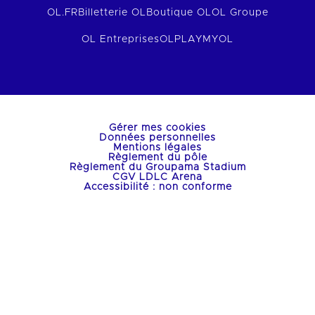
OL.FR
Billetterie OL
Boutique OL
OL Groupe
OL Entreprises
OLPLAY
MYOL
Gérer mes cookies
Données personnelles
Mentions légales
Règlement du pôle
Règlement du Groupama Stadium
CGV LDLC Arena
Accessibilité : non conforme