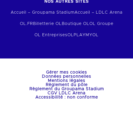
NOS AUTRES SITES
Accueil – Groupama Stadium
Accueil – LDLC Arena
OL.FR
Billetterie OL
Boutique OL
OL Groupe
OL Entreprises
OLPLAY
MYOL
Gérer mes cookies
Données personnelles
Mentions légales
Règlement du pôle
Règlement du Groupama Stadium
CGV LDLC Arena
Accessibilité : non conforme