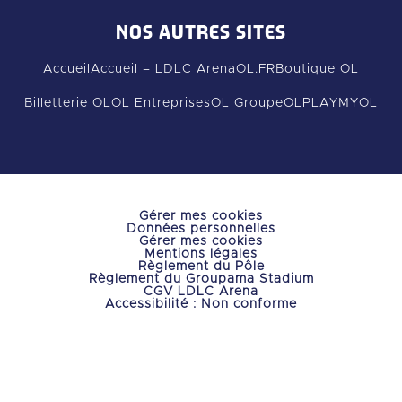
NOS AUTRES SITES
Accueil
Accueil – LDLC Arena
OL.FR
Boutique OL
Billetterie OL
OL Entreprises
OL Groupe
OLPLAY
MYOL
Gérer mes cookies
Données personnelles
Gérer mes cookies
Mentions légales
Règlement du Pôle
Règlement du Groupama Stadium
CGV LDLC Arena
Accessibilité : Non conforme