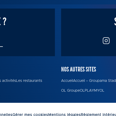
 ?
NOS AUTRES SITES
 activités
Les restaurants
Accueil
Accueil – Groupama Sta
OL Groupe
OLPLAY
MYOL
nelles
Gérer mes cookies
Mentions légales
Règlement Intérie