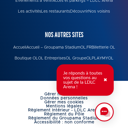
Événements à venir
Accès et parkings – LDLC Arena
Les activités
Les restaurants
Découvrir
Nos voisins
NOS AUTRES SITES
Accueil
Accueil – Groupama Stadium
OL.FR
Billetterie OL
Boutique OL
OL Entreprises
OL Groupe
OLPLAY
MYOL
Je réponds à toutes
vos questions au
✖
sujet de la LDLC
Arena !
Gérer mes cookies
Données personnelles
Gérer mes cookies
Mentions légales
Règlement Intérieur - LDLC Arena
Règlement du Pôle
Règlement du Groupama Stadium
Accessibilité : non conforme