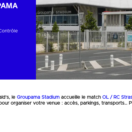
PAMA
 Contrôle
ld’s, le
Groupama Stadium
accueille le match
OL / RC Stra
 pour organiser votre venue : accès, parkings, transports… 