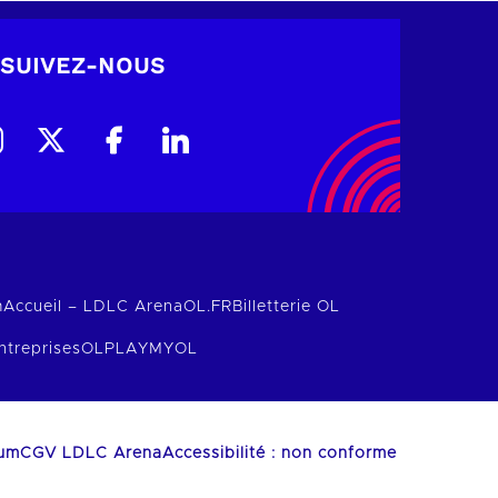
SUIVEZ-NOUS
m
Accueil – LDLC Arena
OL.FR
Billetterie OL
ntreprises
OLPLAY
MYOL
ium
CGV LDLC Arena
Accessibilité : non conforme