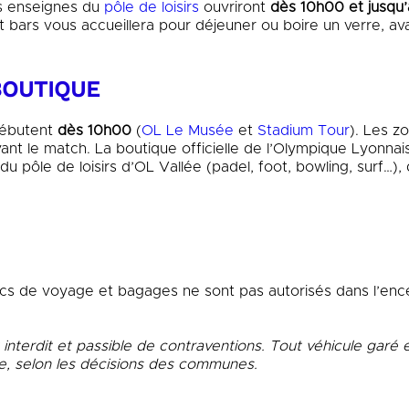
es enseignes du
pôle de loisirs
ouvriront
dès 10h00 et jusqu’
t bars vous accueillera pour déjeuner ou boire un verre, av
BOUTIQUE
débutent
dès 10h00
(
OL Le Musée
et
Stadium Tour
). Les z
ant le match. La boutique officielle de l’Olympique Lyonnai
u pôle de loisirs d’OL Vallée (padel, foot, bowling, surf…),
sacs de voyage et bagages ne sont pas autorisés dans l’enc
interdit et passible de contraventions. Tout véhicule gar
re, selon les décisions des communes.