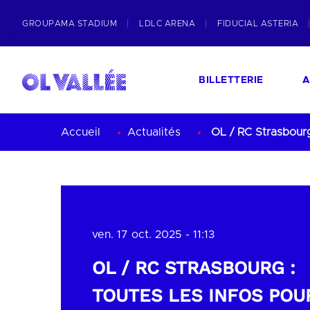
GROUPAMA STADIUM
LDLC ARENA
FIDUCIAL ASTERIA
BILLETTERIE
A
Accueil
Actualités
OL / RC Strasbourg
ven. 17 oct. 2025 - 11:13
OL / RC STRASBOURG :
TOUTES LES INFOS POU