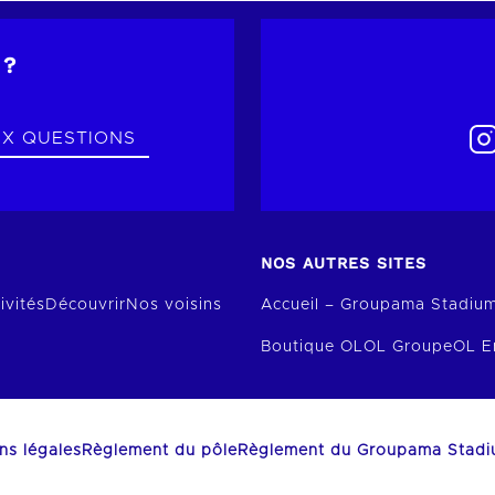
 ?
UX QUESTIONS
NOS AUTRES SITES
ivités
Découvrir
Nos voisins
Accueil – Groupama Stadiu
Boutique OL
OL Groupe
OL E
ns légales
Règlement du pôle
Règlement du Groupama Stad