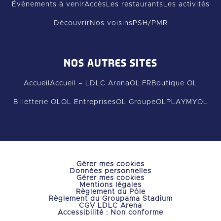
Événements à venir
Accès
Les restaurants
Les activités
Découvrir
Nos voisins
PSH/PMR
NOS AUTRES SITES
Accueil
Accueil – LDLC Arena
OL.FR
Boutique OL
Billetterie OL
OL Entreprises
OL Groupe
OLPLAY
MYOL
Gérer mes cookies
Données personnelles
Gérer mes cookies
Mentions légales
Règlement du Pôle
Règlement du Groupama Stadium
CGV LDLC Arena
Accessibilité : Non conforme