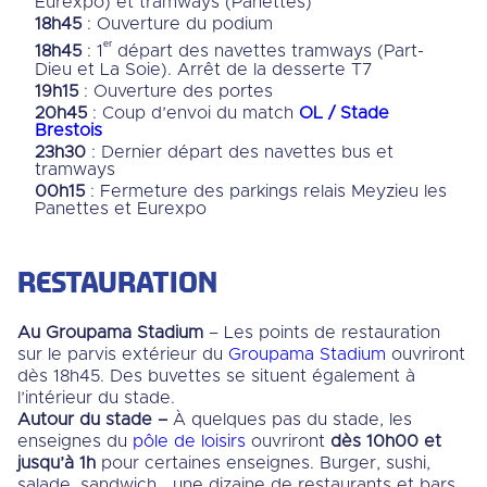
Eurexpo) et tramways (Panettes)
18h45
: Ouverture du podium
ᵉʳ
18h45
: 1
départ des navettes tramways (Part-
Dieu et La Soie). Arrêt de la desserte T7
19h15
: Ouverture des portes
20h45
: Coup d’envoi du match
OL / Stade
Brestois
23h30
: Dernier départ des navettes bus et
tramways
00h15
: Fermeture des parkings relais Meyzieu les
Panettes et Eurexpo
RESTAURATION
Au Groupama Stadium
– Les points de restauration
sur le parvis extérieur du
Groupama Stadium
ouvriront
dès 18h45. Des buvettes se situent également à
l’intérieur du stade.
Autour du stade –
À quelques pas du stade, les
enseignes du
pôle de loisirs
ouvriront
dès 10h00 et
jusqu’à 1h
pour certaines enseignes. Burger, sushi,
salade, sandwich… une dizaine de restaurants et bars