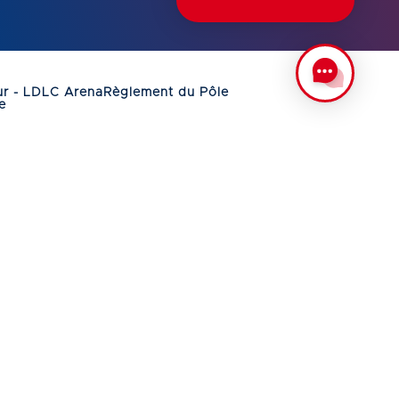
ur - LDLC Arena
Règlement du Pôle
e