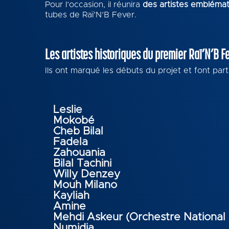
Pour l’occasion, il réunira
des artistes embléma
tubes de Raï’N’B Fever.
Les artistes historiques du premier Raï’N’B F
Ils ont marqué les débuts du projet et font pa
Leslie
Mokobé
Cheb Bilal
Fadela
Zahouania
Bilal Tachini
Willy Denzey
Mouh Milano
Kayliah
Amine
Mehdi Askeur (Orchestre National
Numidia