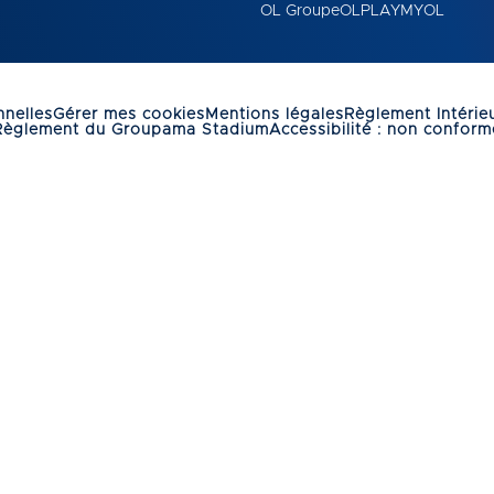
OL Groupe
OLPLAY
MYOL
nelles
Gérer mes cookies
Mentions légales
Règlement Intérie
Règlement du Groupama Stadium
Accessibilité : non conform