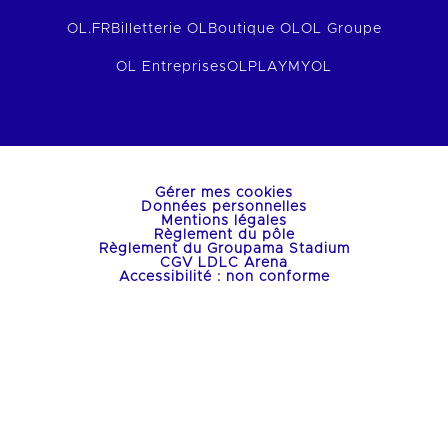
OL.FR
Billetterie OL
Boutique OL
OL Groupe
OL Entreprises
OLPLAY
MYOL
Gérer mes cookies
Données personnelles
Mentions légales
Règlement du pôle
Règlement du Groupama Stadium
CGV LDLC Arena
Accessibilité : non conforme