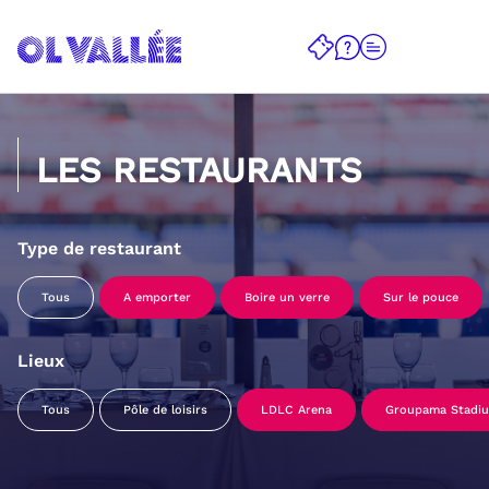
LES RESTAURANTS
Type de restaurant
Tous
A emporter
Boire un verre
Sur le pouce
Lieux
Tous
Pôle de loisirs
LDLC Arena
Groupama Stadi