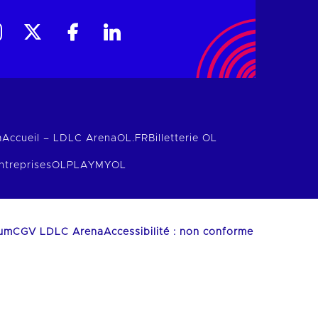
m
Accueil – LDLC Arena
OL.FR
Billetterie OL
ntreprises
OLPLAY
MYOL
ium
CGV LDLC Arena
Accessibilité : non conforme