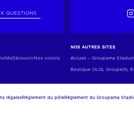
UX QUESTIONS
NOS AUTRES SITES
ivités
Découvrir
Nos voisins
Accueil – Groupama Stadiu
Boutique OL
OL Groupe
OL E
ns légales
Règlement du pôle
Règlement du Groupama Stad