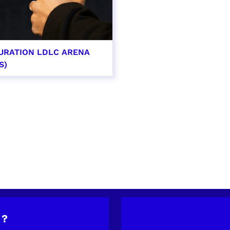
URATION LDLC ARENA
S)
OIR PLUS
 ?