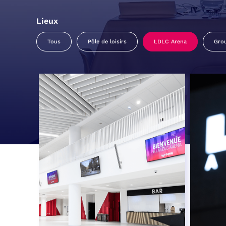
Lieux
Tous
Pôle de loisirs
LDLC Arena
Gro