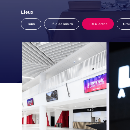
Lieux
Tous
Pôle de loisirs
LDLC Arena
Gro