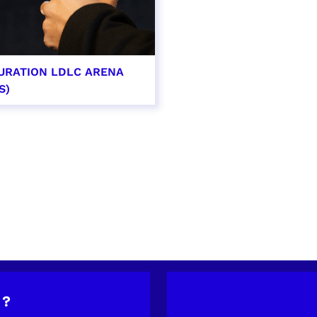
URATION LDLC ARENA
S)
OIR PLUS
 ?