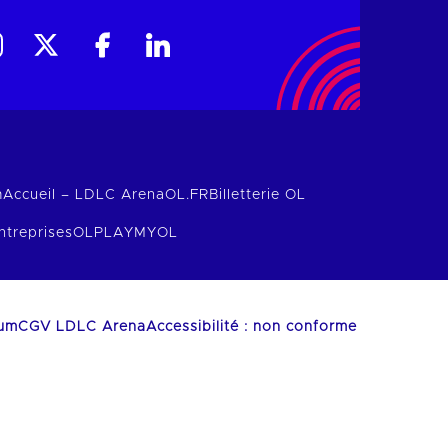
m
Accueil – LDLC Arena
OL.FR
Billetterie OL
ntreprises
OLPLAY
MYOL
ium
CGV LDLC Arena
Accessibilité : non conforme