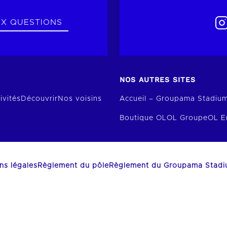
UX QUESTIONS
NOS AUTRES SITES
ivités
Découvrir
Nos voisins
Accueil – Groupama Stadiu
Boutique OL
OL Groupe
OL E
ns légales
Règlement du pôle
Règlement du Groupama Stad