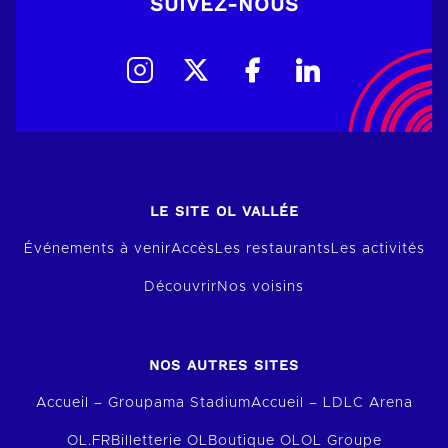
SUIVEZ-NOUS
LE SITE OL VALLÉE
Événements à venir
Accès
Les restaurants
Les activités
Découvrir
Nos voisins
NOS AUTRES SITES
Accueil – Groupama Stadium
Accueil – LDLC Arena
OL.FR
Billetterie OL
Boutique OL
OL Groupe