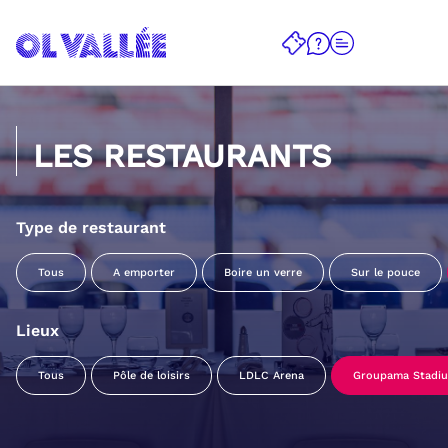
LES RESTAURANTS
Type de restaurant
Tous
A emporter
Boire un verre
Sur le pouce
Lieux
Tous
Pôle de loisirs
LDLC Arena
Groupama Stadi