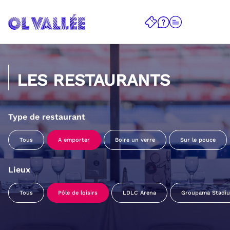
LES RESTAURANTS
Type de restaurant
Tous
A emporter
Boire un verre
Sur le pouce
Lieux
Tous
Pôle de loisirs
LDLC Arena
Groupama Stadi