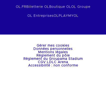
OL.FR
Billetterie OL
Boutique OL
OL Groupe
OL Entreprises
OLPLAY
MYOL
Gérer mes cookies
Données personnelles
Mentions légales
Règlement du pôle
Règlement du Groupama Stadium
CGV LDLC Arena
Accessibilité : non conforme