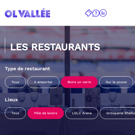
LES RESTAURANTS
Type de restaurant
Tous
A emporter
Boire un verre
Sur le pouce
Lieux
Tous
Pôle de loisirs
LDLC Arena
Groupama Stadi