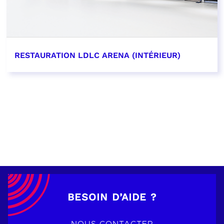
RESTAURATION LDLC ARENA (INTÉRIEUR)
EN SAVOIR PLUS
BESOIN D’AIDE ?