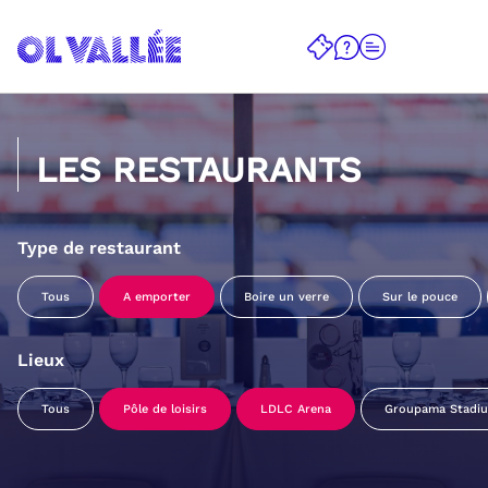
LES RESTAURANTS
Type de restaurant
Tous
A emporter
Boire un verre
Sur le pouce
Lieux
Tous
Pôle de loisirs
LDLC Arena
Groupama Stadi