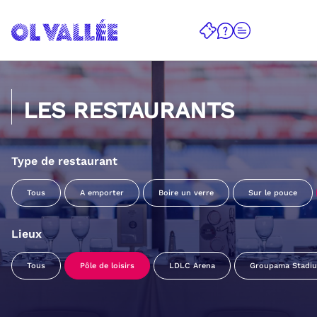
LES RESTAURANTS
Type de restaurant
Tous
A emporter
Boire un verre
Sur le pouce
Lieux
Tous
Pôle de loisirs
LDLC Arena
Groupama Stadi