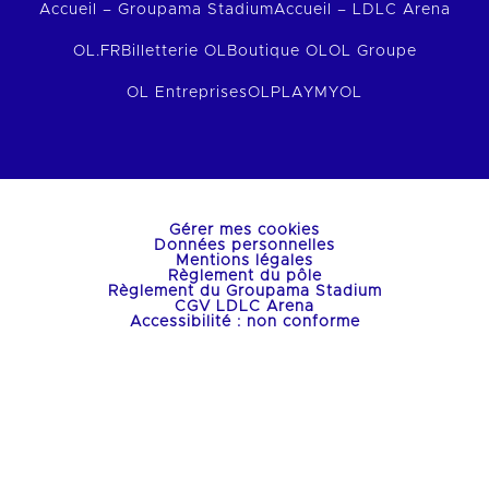
Accueil – Groupama Stadium
Accueil – LDLC Arena
OL.FR
Billetterie OL
Boutique OL
OL Groupe
OL Entreprises
OLPLAY
MYOL
Gérer mes cookies
Données personnelles
Mentions légales
Règlement du pôle
Règlement du Groupama Stadium
CGV LDLC Arena
Accessibilité : non conforme