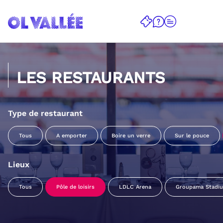
LES RESTAURANTS
Type de restaurant
Tous
A emporter
Boire un verre
Sur le pouce
Lieux
Tous
Pôle de loisirs
LDLC Arena
Groupama Stadi