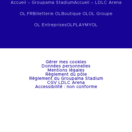
Accueil – Groupama Stadium
Accueil – LDLC Arena
OL.FR
Billetterie OL
Boutique OL
OL Groupe
OL Entreprises
OLPLAY
MYOL
Gérer mes cookies
Données personnelles
Mentions légales
Règlement du pôle
Règlement du Groupama Stadium
CGV LDLC Arena
Accessibilité : non conforme