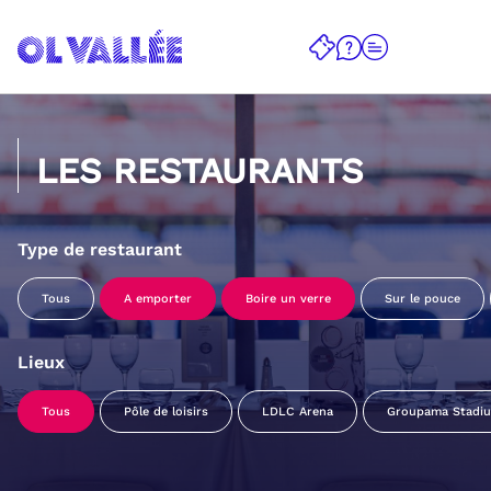
LES RESTAURANTS
Type de restaurant
Tous
A emporter
Boire un verre
Sur le pouce
Lieux
Tous
Pôle de loisirs
LDLC Arena
Groupama Stadi