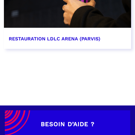
RESTAURATION LDLC ARENA (PARVIS)
EN SAVOIR PLUS
BESOIN D’AIDE ?