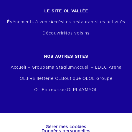
LE SITE OL VALLÉE
Événements à venir
Accès
Les restaurants
Les activités
Découvrir
Nos voisins
NOS AUTRES SITES
Accueil – Groupama Stadium
Accueil – LDLC Arena
OL.FR
Billetterie OL
Boutique OL
OL Groupe
OL Entreprises
OLPLAY
MYOL
Gérer mes cookies
Données personnelles