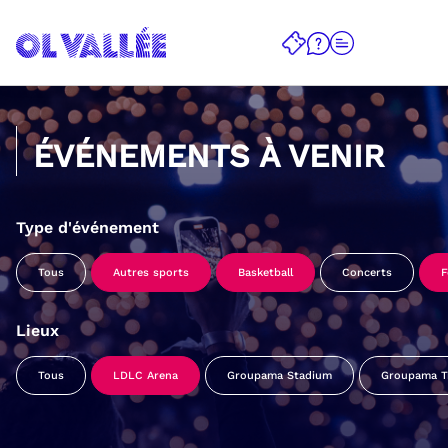
ÉVÉNEMENTS À VENIR
Type d'événement
Tous
Autres sports
Basketball
Concerts
F
Lieux
Tous
LDLC Arena
Groupama Stadium
Groupama Tr