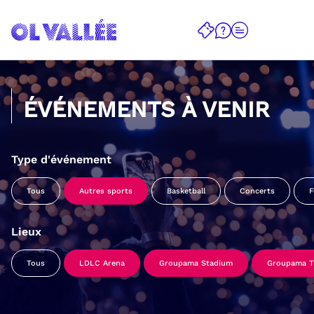
ÉVÉNEMENTS À VENIR
Type d'événement
Tous
Autres sports
Basketball
Concerts
F
Lieux
Tous
LDLC Arena
Groupama Stadium
Groupama Tr