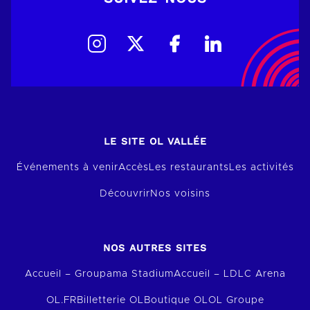
LE SITE OL VALLÉE
Événements à venir
Accès
Les restaurants
Les activités
Découvrir
Nos voisins
NOS AUTRES SITES
Accueil – Groupama Stadium
Accueil – LDLC Arena
OL.FR
Billetterie OL
Boutique OL
OL Groupe