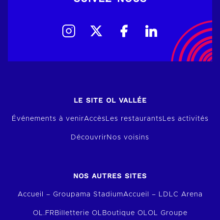
LE SITE OL VALLÉE
Événements à venir
Accès
Les restaurants
Les activités
Découvrir
Nos voisins
NOS AUTRES SITES
Accueil – Groupama Stadium
Accueil – LDLC Arena
OL.FR
Billetterie OL
Boutique OL
OL Groupe