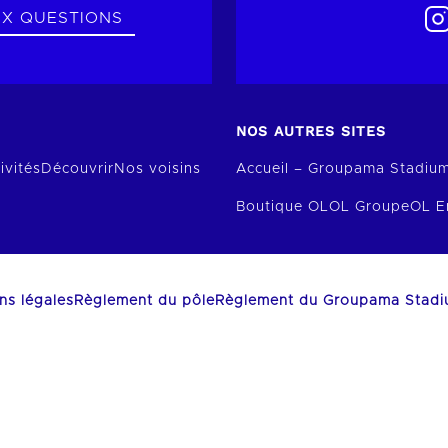
UX QUESTIONS
NOS AUTRES SITES
ivités
Découvrir
Nos voisins
Accueil – Groupama Stadiu
Boutique OL
OL Groupe
OL E
ns légales
Règlement du pôle
Règlement du Groupama Stad