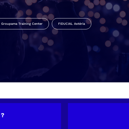
Groupama Training Center
FIDUCIAL Astéria
 ?