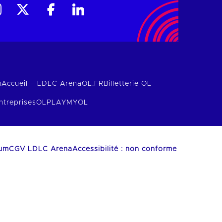
m
Accueil – LDLC Arena
OL.FR
Billetterie OL
ntreprises
OLPLAY
MYOL
ium
CGV LDLC Arena
Accessibilité : non conforme