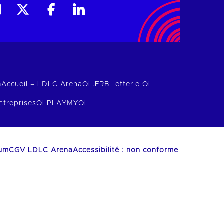
m
Accueil – LDLC Arena
OL.FR
Billetterie OL
ntreprises
OLPLAY
MYOL
ium
CGV LDLC Arena
Accessibilité : non conforme