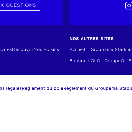
UX QUESTIONS
NOS AUTRES SITES
ivités
Découvrir
Nos voisins
Accueil – Groupama Stadiu
Boutique OL
OL Groupe
OL E
ns légales
Règlement du pôle
Règlement du Groupama Stad