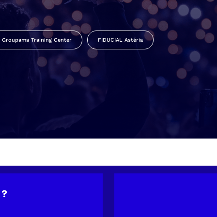
Groupama Training Center
FIDUCIAL Astéria
 ?