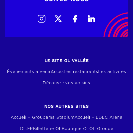
LE SITE OL VALLÉE
Événements à venir
Accès
Les restaurants
Les activités
Découvrir
Nos voisins
NOS AUTRES SITES
Accueil – Groupama Stadium
Accueil – LDLC Arena
OL.FR
Billetterie OL
Boutique OL
OL Groupe