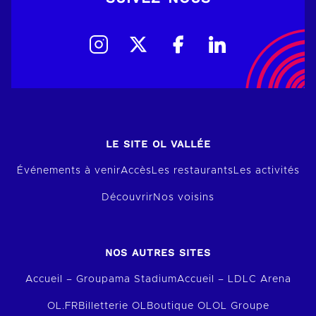
LE SITE OL VALLÉE
Événements à venir
Accès
Les restaurants
Les activités
Découvrir
Nos voisins
NOS AUTRES SITES
Accueil – Groupama Stadium
Accueil – LDLC Arena
OL.FR
Billetterie OL
Boutique OL
OL Groupe