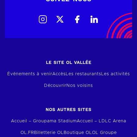
LE SITE OL VALLÉE
Événements à venir
Accès
Les restaurants
Les activités
Découvrir
Nos voisins
NOS AUTRES SITES
Accueil – Groupama Stadium
Accueil – LDLC Arena
OL.FR
Billetterie OL
Boutique OL
OL Groupe