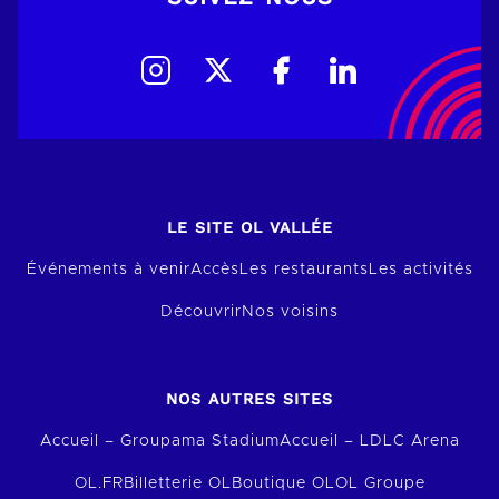
LE SITE OL VALLÉE
Événements à venir
Accès
Les restaurants
Les activités
Découvrir
Nos voisins
NOS AUTRES SITES
Accueil – Groupama Stadium
Accueil – LDLC Arena
OL.FR
Billetterie OL
Boutique OL
OL Groupe